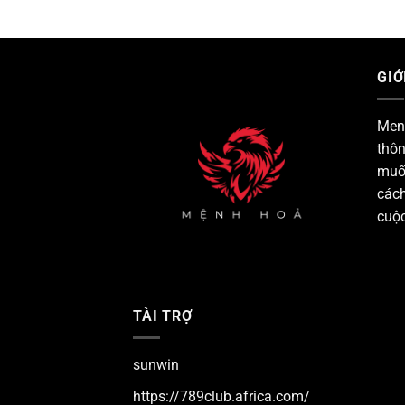
GIỚ
Men
thôn
muố
cách
cuộc
TÀI TRỢ
sunwin
https://789club.africa.com/