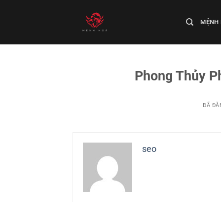
Chuyển
đến
MỆNH
nội
dung
Phong Thủy P
ĐÃ ĐĂ
seo