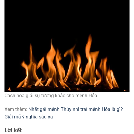
Cách hóa giải sự tương khắc cho mệnh Hỏa
Xem thêm:
Nhất gái mệnh Thủy nhì trai mệnh Hỏa là gì?
Giải mã ý nghĩa sâu xa
Lời kết