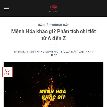
Chuyển
đến
nội
dung
CÂU HỎI THƯỜNG GẶP
Mệnh Hỏa khắc gì? Phân tích chi tiết
từ A đến Z
ĐÃ ĐĂNG TRÊN
THÁNG MƯỜI MỘT 5, 2024
BỞI
ADAM NHẬT
TRÌNH
05
Th11