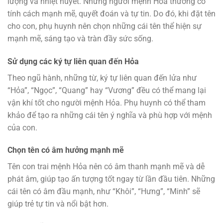
lượng và nhiệt huyết. Những người mệnh Hỏa thường có
tính cách mạnh mẽ, quyết đoán và tự tin. Do đó, khi đặt tên
cho con, phụ huynh nên chọn những cái tên thể hiện sự
mạnh mẽ, sáng tạo và tràn đầy sức sống.
Sử dụng các ký tự liên quan đến Hỏa
Theo ngũ hành, những từ, ký tự liên quan đến lửa như
“Hỏa”, “Ngọc”, “Quang” hay “Vương” đều có thể mang lại
vận khí tốt cho người mệnh Hỏa. Phụ huynh có thể tham
khảo để tạo ra những cái tên ý nghĩa và phù hợp với mệnh
của con.
Chọn tên có âm hưởng mạnh mẽ
Tên con trai mệnh Hỏa nên có âm thanh mạnh mẽ và dễ
phát âm, giúp tạo ấn tượng tốt ngay từ lần đầu tiên. Những
cái tên có âm đầu mạnh, như “Khôi”, “Hưng”, “Minh” sẽ
giúp trẻ tự tin và nổi bật hơn.