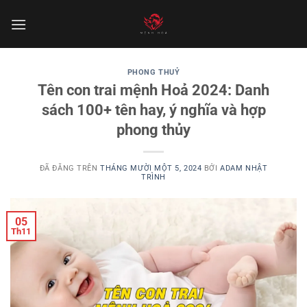
Chuyển
đến
nội
dung
PHONG THUỶ
Tên con trai mệnh Hoả 2024: Danh
sách 100+ tên hay, ý nghĩa và hợp
phong thủy
ĐÃ ĐĂNG TRÊN
THÁNG MƯỜI MỘT 5, 2024
BỞI
ADAM NHẬT
TRÌNH
05
Th11